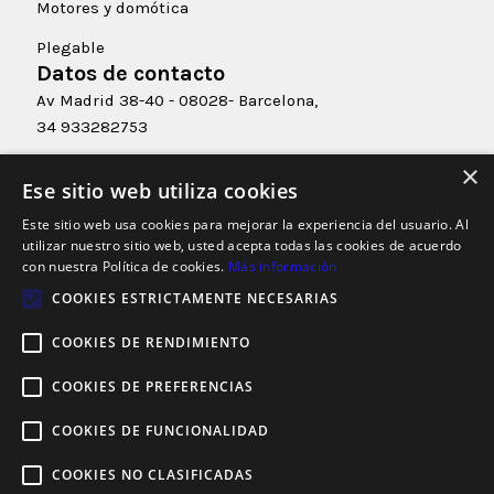
Motores y domótica
Plegable
Datos de contacto
Av Madrid 38-40 - 08028- Barcelona,
34 933282753
C/ Rosselló, 407 - 08025- Barcelona
×
Ese sitio web utiliza cookies
Tel 933008270
Este sitio web usa cookies para mejorar la experiencia del usuario. Al
Carrer Duero, 17 Interior 2
utilizar nuestro sitio web, usted acepta todas las cookies de acuerdo
Tel: 93 1578750
con nuestra Política de cookies.
Más información
info@aluminispoblenou.com
COOKIES ESTRICTAMENTE NECESARIAS
Terrassa -08223- Barcelona
COOKIES DE RENDIMIENTO
COOKIES DE PREFERENCIAS
Financiado por la Unión Europea – NextGenerationEU
COOKIES DE FUNCIONALIDAD
COOKIES NO CLASIFICADAS